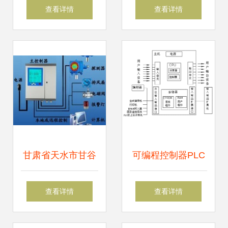
FRN30P11S-4CX
勇夺省机电一体化
查看详情
查看详情
应用指南与市场解
项目竞赛一等奖后
析
的冷思考 系统化视
野下的技术突围
甘肃省天水市甘谷
可编程控制器PLC
县、张家川回族自
的硬件系统组成及
查看详情
查看详情
治县固定式氨气报
其在机电控制中的