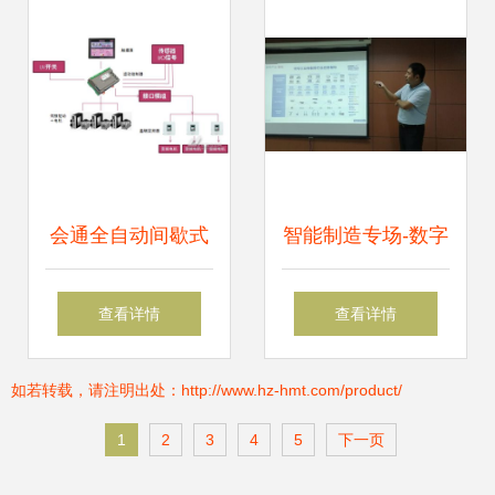
用探析
会通全自动间歇式
智能制造专场-数字
印刷机无轴控制系
化工厂会议圆满召
查看详情
查看详情
统——弱电系统在
开，探讨弱电系统
如若转载，请注明出处：http://www.hz-hmt.com/product/
传动技术中的创新
在工业转型中的关
1
2
3
4
5
下一页