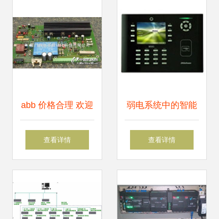
警仪价格及报价分
应用
析——聚焦机电商
情网在线产品报价
abb 价格合理 欢迎
弱电系统中的智能
与弱电系统集成
询价 dsqc506图片
终端 西可门禁考勤
查看详情
查看详情
数控系统相册 数控
机与大型食堂消费
系统网
机的应用与价值